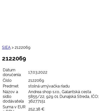
SIEA
>
2122069
2122069
Dátum
17.03.2022
doručenia
Číslo
2122069
Predmet
stolná umývačka riadu
Názov a
Andrea shop s.r.o., Galantská cesta
sídlo
5855/22, 929 01 Dunajská Streda, IČO:
dodávateľa
36277151
Suma v EUR
252,38 €