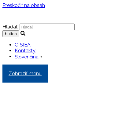
Preskočiť na obsah
Hľadať:
O SIEA
Kontakty
Slovenčina
▼
Zobraziť menu