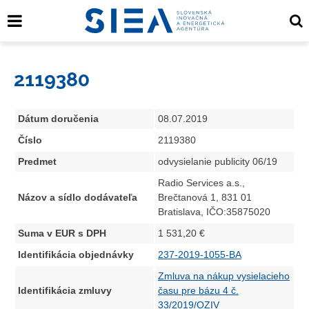
2119380
Dátum doručenia
08.07.2019
Číslo
2119380
Predmet
odvysielanie publicity 06/19
Radio Services a.s.,
Názov a sídlo dodávateľa
Brečtanová 1, 831 01
Bratislava, IČO:35875020
Suma v EUR s DPH
1 531,20 €
Identifikácia objednávky
237-2019-1055-BA
Zmluva na nákup vysielacieho
Identifikácia zmluvy
času pre bázu 4 č.
33/2019/OZIV