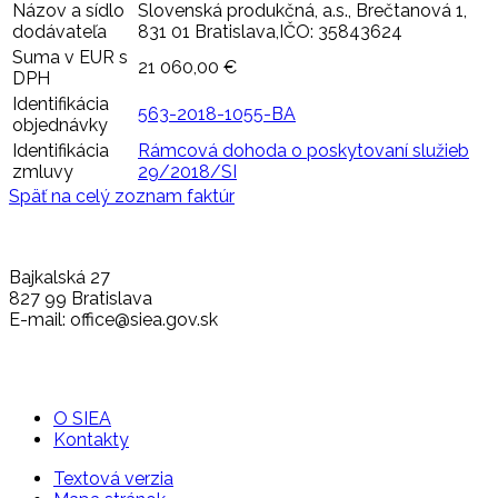
Názov a sídlo
Slovenská produkčná, a.s., Brečtanová 1,
dodávateľa
831 01 Bratislava,IČO: 35843624
Suma v EUR s
21 060,00 €
DPH
Identifikácia
563-2018-1055-BA
objednávky
Identifikácia
Rámcová dohoda o poskytovaní služieb
zmluvy
29/2018/SI
Späť na celý zoznam faktúr
Bajkalská 27
827 99 Bratislava
E-mail: office@siea.gov.sk
O SIEA
Kontakty
Textová verzia