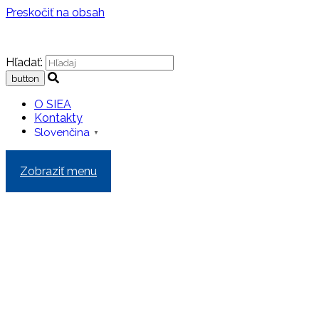
Preskočiť na obsah
Hľadať:
O SIEA
Kontakty
Slovenčina
▼
Zobraziť menu