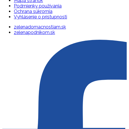
Mapa stránok
Podmienky používania
Ochrana súkromia
Vyhlásenie o prístupnosti
zelenadomacnostiam.sk
zelenapodnikom.sk