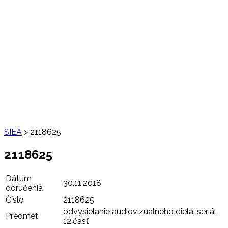
SIEA
>
2118625
2118625
Dátum
30.11.2018
doručenia
Číslo
2118625
odvysielanie audiovizuálneho diela-seriál
Predmet
12.časť