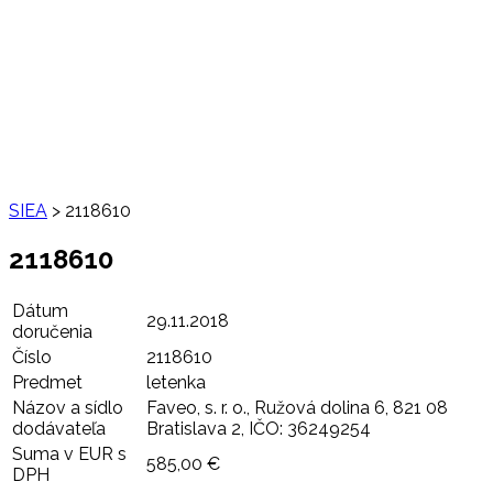
SIEA
>
2118610
2118610
Dátum
29.11.2018
doručenia
Číslo
2118610
Predmet
letenka
Názov a sídlo
Faveo, s. r. o., Ružová dolina 6, 821 08
dodávateľa
Bratislava 2, IČO: 36249254
Suma v EUR s
585,00 €
DPH