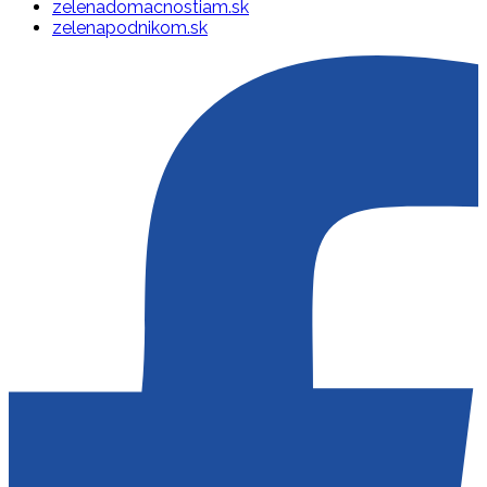
zelenadomacnostiam.sk
zelenapodnikom.sk