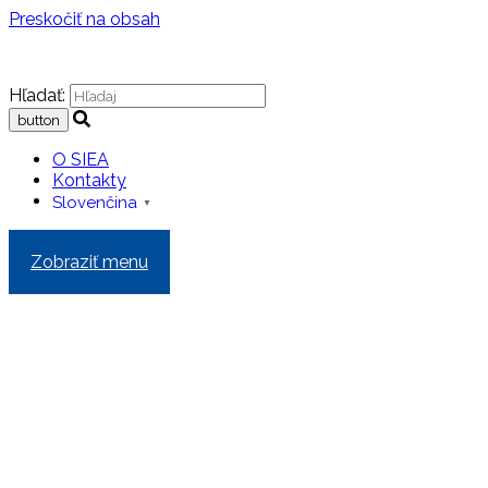
Preskočiť na obsah
Hľadať:
O SIEA
Kontakty
Slovenčina
▼
Zobraziť menu