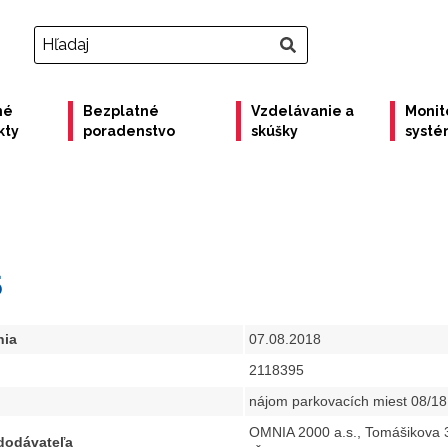
né
Bezplatné
Vzdelávanie a
Monit
kty
poradenstvo
skúšky
syst
5
nia
07.08.2018
2118395
nájom parkovacích miest 08/18
OMNIA 2000 a.s., Tomášikova 3
 dodávateľa