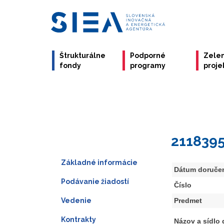
Štrukturálne
Podporné
Zele
fondy
programy
proje
211839
Základné informácie
Dátum doruče
Podávanie žiadostí
Číslo
Vedenie
Predmet
Kontrakty
Názov a sídlo