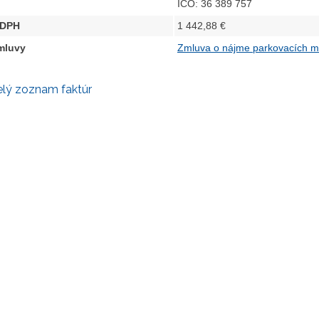
IČO: 36 389 757
 DPH
1 442,88 €
zmluvy
Zmluva o nájme parkovacích m
elý zoznam faktúr