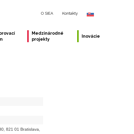
O SIEA
Kontakty
orovací
Medzinárodné
Inovácie
ém
projekty
0, 821 01 Bratislava,