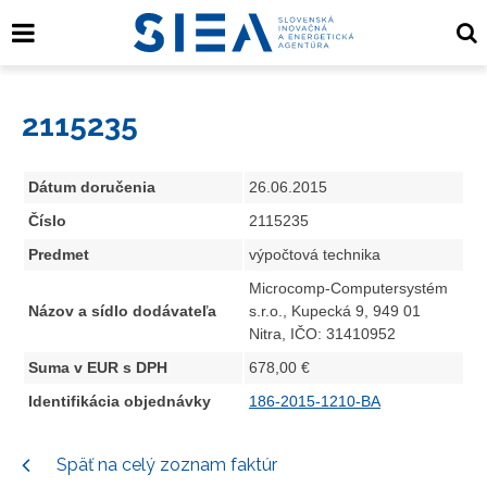
2115235
Dátum doručenia
26.06.2015
Číslo
2115235
Predmet
výpočtová technika
Microcomp-Computersystém
Názov a sídlo dodávateľa
s.r.o., Kupecká 9, 949 01
Nitra, IČO: 31410952
Suma v EUR s DPH
678,00 €
Identifikácia objednávky
186-2015-1210-BA
Späť na celý zoznam faktúr