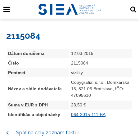
2115084
Dátum doručenia
12.03.2015
Číslo
2115084
Predmet
vizitky
Copygrafia, s.r.o., Domkárska
Názov a sídlo dodávateľa
15, 821 05 Bratislava, IČO:
47095610
Suma v EUR s DPH
23,50 €
Identifikácia objednávky
064-2015-111-BA
Späť na celý zoznam faktúr