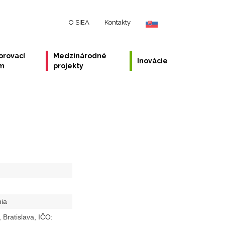
O SIEA
Kontakty
orovací
Medzinárodné
Inovácie
ém
projekty
nia
 Bratislava, IČO: