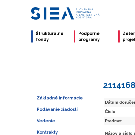
Štrukturálne
Podporné
Zele
fondy
programy
proje
211416
Základné informácie
Dátum doruče
Podávanie žiadostí
Číslo
Vedenie
Predmet
Kontrakty
Názov a sídlo