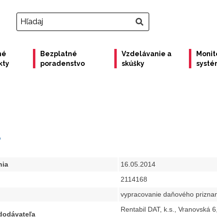
né
Bezplatné
Vzdelávanie a
Monit
kty
poradenstvo
skúšky
syst
8
nia
16.05.2014
2114168
vypracovanie daňového prizna
Rentabil DAT, k.s., Vranovská 6,
 dodávateľa