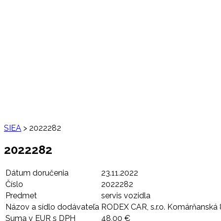
SIEA
>
2022282
2022282
Dátum doručenia
23.11.2022
Číslo
2022282
Predmet
servis vozidla
Názov a sídlo dodávateľa
RODEX CAR, s.r.o. Komárňanská 8
Suma v EUR s DPH
48,00 €