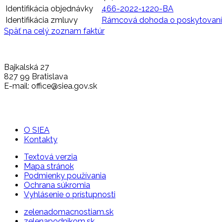
Identifikácia objednávky
466-2022-1220-BA
Identifikácia zmluvy
Rámcová dohoda o poskytovaní
Späť na celý zoznam faktúr
Bajkalská 27
827 99 Bratislava
E-mail: office@siea.gov.sk
O SIEA
Kontakty
Textová verzia
Mapa stránok
Podmienky používania
Ochrana súkromia
Vyhlásenie o prístupnosti
zelenadomacnostiam.sk
zelenapodnikom.sk