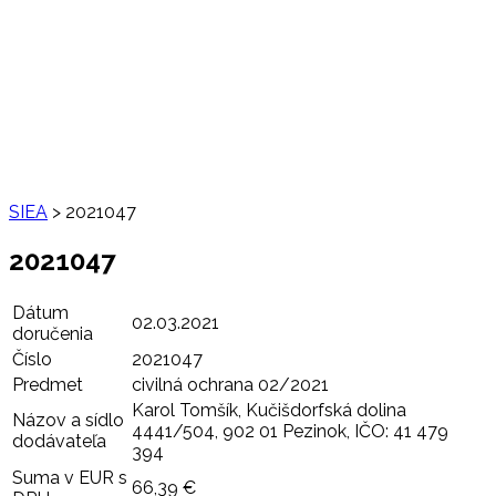
SIEA
>
2021047
2021047
Dátum
02.03.2021
doručenia
Číslo
2021047
Predmet
civilná ochrana 02/2021
Karol Tomšík, Kučišdorfská dolina
Názov a sídlo
4441/504, 902 01 Pezinok, IČO: 41 479
dodávateľa
394
Suma v EUR s
66,39 €