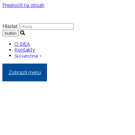
Preskočiť na obsah
Hľadať:
O SIEA
Kontakty
Slovenčina
▼
Zobraziť menu