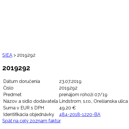
SIEA
>
2019292
2019292
Dátum doručenia
23.07.2019
Číslo
2019292
Predmet
prenájom rohoží 07/19
Názov a sídlo dodávateľa
Lindstrom, s.r.o., Orešianska ulic
Suma v EUR s DPH
49,20 €
Identifikácia objednávky
484-2018-1220-BA
Späť na celý zoznam faktúr