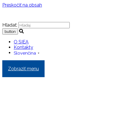
Preskočiť na obsah
Hľadať:
O SIEA
Kontakty
Slovenčina
▼
Zobraziť menu