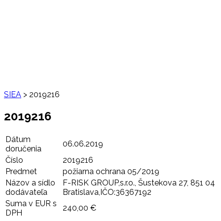
SIEA
>
2019216
2019216
Dátum
06.06.2019
doručenia
Číslo
2019216
Predmet
požiarna ochrana 05/2019
Názov a sídlo
F-RISK GROUP,s.r.o., Šustekova 27, 851 04
dodávateľa
Bratislava,IČO:36367192
Suma v EUR s
240,00 €
DPH