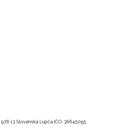
13, 976 13 Slovenská Ľupča,IČO: 36645095