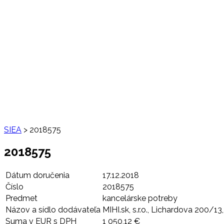
SIEA
>
2018575
2018575
Dátum doručenia
17.12.2018
Číslo
2018575
Predmet
kancelárske potreby
Názov a sídlo dodávateľa
MIHI.sk, s.r.o., Lichardova 200/
Suma v EUR s DPH
1 050,12 €