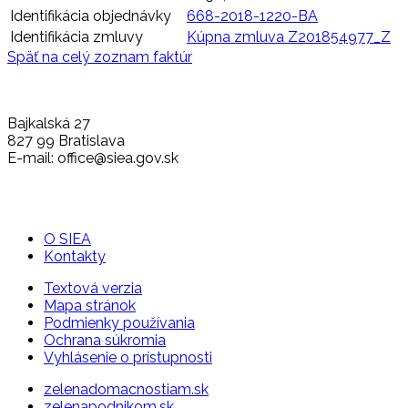
Identifikácia objednávky
668-2018-1220-BA
Identifikácia zmluvy
Kúpna zmluva Z201854977_Z
Späť na celý zoznam faktúr
Bajkalská 27
827 99 Bratislava
E-mail: office@siea.gov.sk
O SIEA
Kontakty
Textová verzia
Mapa stránok
Podmienky používania
Ochrana súkromia
Vyhlásenie o prístupnosti
zelenadomacnostiam.sk
zelenapodnikom.sk