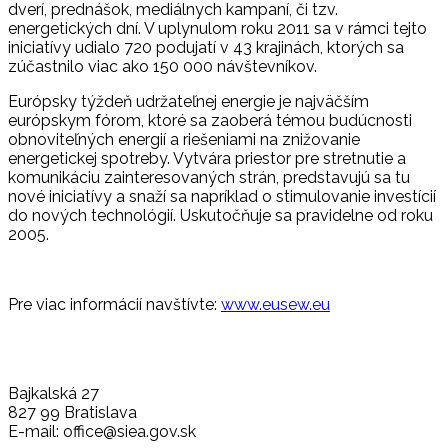
dverí, prednášok, mediálnych kampaní, či tzv.
energetických dní. V uplynulom roku 2011 sa v rámci tejto
iniciatívy udialo 720 podujatí v 43 krajinách, ktorých sa
zúčastnilo viac ako 150 000 návštevníkov.
Európsky týždeň udržateľnej energie je najväčším
európskym fórom, ktoré sa zaoberá témou budúcnosti
obnoviteľných energií a riešeniami na znižovanie
energetickej spotreby. Vytvára priestor pre stretnutie a
komunikáciu zainteresovaných strán, predstavujú sa tu
nové iniciatívy a snaží sa napríklad o stimulovanie investícií
do nových technológií. Uskutočňuje sa pravidelne od roku
2005.
Pre viac informácií navštívte:
www.eusew.eu
Bajkalská 27
827 99 Bratislava
E-mail: office@siea.gov.sk