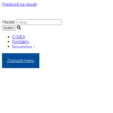
Preskočiť na obsah
Hľadať:
O SIEA
Kontakty
Slovenčina
▼
Zobraziť menu