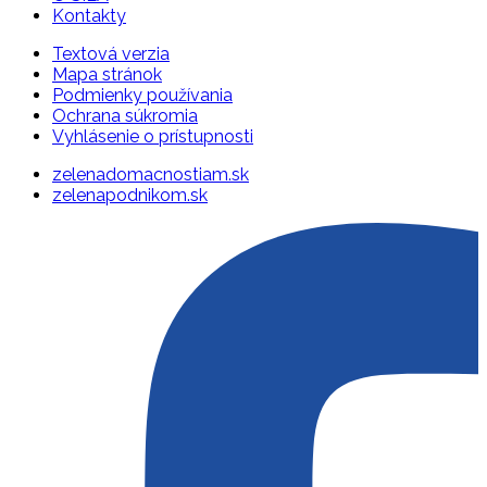
Kontakty
Textová verzia
Mapa stránok
Podmienky používania
Ochrana súkromia
Vyhlásenie o prístupnosti
zelenadomacnostiam.sk
zelenapodnikom.sk