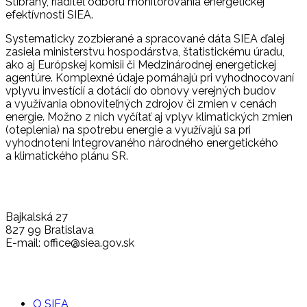
Štibraný, riaditeľ odboru monitorovania energetickej
efektívnosti SIEA.
Systematicky zozbierané a spracované dáta SIEA ďalej
zasiela ministerstvu hospodárstva, štatistickému úradu,
ako aj Európskej komisii či Medzinárodnej energetickej
agentúre. Komplexné údaje pomáhajú pri vyhodnocovaní
vplyvu investícií a dotácií do obnovy verejných budov
a využívania obnoviteľných zdrojov či zmien v cenách
energie. Možno z nich vyčítať aj vplyv klimatických zmien
(oteplenia) na spotrebu energie a využívajú sa pri
vyhodnotení Integrovaného národného energetického
a klimatického plánu SR.
Bajkalská 27
827 99 Bratislava
E-mail: office@siea.gov.sk
O SIEA