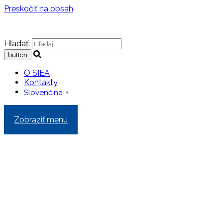
Preskočiť na obsah
Hľadať:
O SIEA
Kontakty
Slovenčina
▼
Zobraziť menu