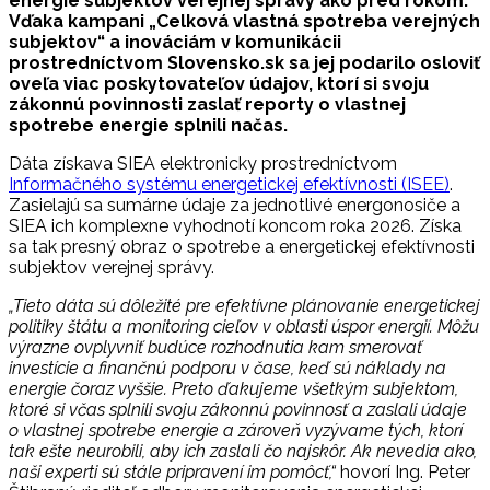
energie subjektov verejnej správy ako pred rokom.
Vďaka kampani „Celková vlastná spotreba verejných
subjektov“ a inováciám v komunikácii
prostredníctvom Slovensko.sk sa jej podarilo osloviť
oveľa viac poskytovateľov údajov, ktorí si svoju
zákonnú povinnosti zaslať reporty o vlastnej
spotrebe energie splnili načas.
Dáta získava SIEA elektronicky prostredníctvom
Informačného systému energetickej efektívnosti (ISEE)
.
Zasielajú sa sumárne údaje za jednotlivé energonosiče a
SIEA ich komplexne vyhodnotí koncom roka 2026. Získa
sa tak presný obraz o spotrebe a energetickej efektívnosti
subjektov verejnej správy.
„Tieto dáta sú dôležité pre efektívne plánovanie energetickej
politiky štátu a monitoring cieľov v oblasti úspor energií. Môžu
výrazne ovplyvniť budúce rozhodnutia kam smerovať
investície a finančnú podporu v čase, keď sú náklady na
energie čoraz vyššie. Preto ďakujeme všetkým subjektom,
ktoré si včas splnili svoju zákonnú povinnosť a zaslali údaje
o vlastnej spotrebe energie a zároveň vyzývame tých, ktorí
tak ešte neurobili, aby ich zaslali čo najskôr. Ak nevedia ako,
naši experti sú stále pripravení im pomôcť,“
hovorí Ing. Peter