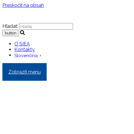
Preskočiť na obsah
Hľadať:
O SIEA
Kontakty
Slovenčina
▼
Zobraziť menu