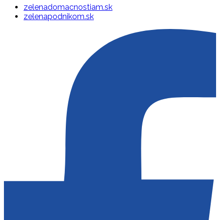
zelenadomacnostiam.sk
zelenapodnikom.sk