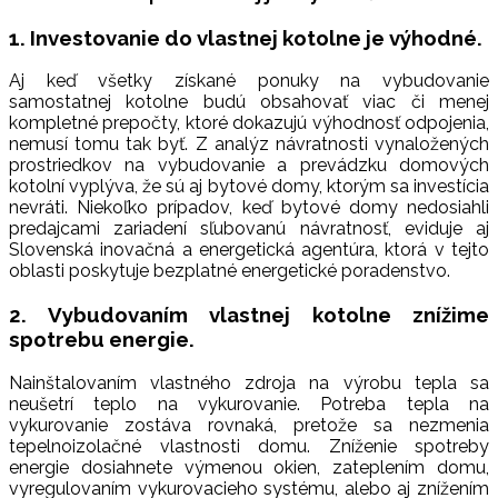
1. Investovanie do vlastnej kotolne je výhodné.
Aj keď všetky získané ponuky na vybudovanie
samostatnej kotolne budú obsahovať viac či menej
kompletné prepočty, ktoré dokazujú výhodnosť odpojenia,
nemusí tomu tak byť. Z analýz návratnosti vynaložených
prostriedkov na vybudovanie a prevádzku domových
kotolní vyplýva, že sú aj bytové domy, ktorým sa investícia
nevráti. Niekoľko prípadov, keď bytové domy nedosiahli
predajcami zariadení sľubovanú návratnosť, eviduje aj
Slovenská inovačná a energetická agentúra, ktorá v tejto
oblasti poskytuje bezplatné energetické poradenstvo.
2. Vybudovaním vlastnej kotolne znížime
spotrebu energie.
Nainštalovaním vlastného zdroja na výrobu tepla sa
neušetrí teplo na vykurovanie. Potreba tepla na
vykurovanie zostáva rovnaká, pretože sa nezmenia
tepelnoizolačné vlastnosti domu. Zníženie spotreby
energie dosiahnete výmenou okien, zateplením domu,
vyregulovaním vykurovacieho systému, alebo aj znížením