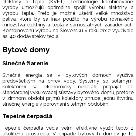
elektriny a tepla (KVET). Technológie kombinovanej
výroby umožňujú optimálne spojiť výrobu elektriny a
výrobu tepla. Preto je možné ušetriť veľké množstvo
paliva, ktoré by sa inak použilo na výrobu rovnakého
množstva elektriny a tepla v samostatných zariadeniach.
Kombinovanú výrobu na Slovensku v roku 2012 využívalo
asi 40 dodávateľov tepla.
Bytové domy
Slnečné žiarenie
Slnečná energia sa v bytových domoch využíva
predovšetkým na ohrev vody. Systémy so solárnymi
kolektormi sa ekonomicky neoplatí prepájať do
štandardnej vykurovacej sústavy bytového domu, pretože
v zimnom období prijmú kolektory zhruba jednu štvrtinu
slnečnej energie v porovnaní s letným obdobím.
Tepelné čerpadlá
Tepelné čerpadlá vedia veľmi efektívne využiť teplo z
okolitého prostredia. V prípade bytových domov je to