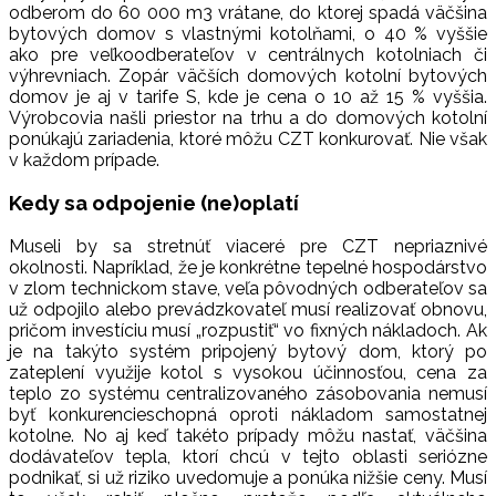
odberom do 60 000 m3 vrátane, do ktorej spadá väčšina
bytových domov s vlastnými kotolňami, o 40 % vyššie
ako pre veľkoodberateľov v centrálnych kotolniach či
výhrevniach. Zopár väčších domových kotolní bytových
domov je aj v tarife S, kde je cena o 10 až 15 % vyššia.
Výrobcovia našli priestor na trhu a do domových kotolní
ponúkajú zariadenia, ktoré môžu CZT konkurovať. Nie však
v každom prípade.
Kedy sa odpojenie (ne)oplatí
Museli by sa stretnúť viaceré pre CZT nepriaznivé
okolnosti. Napríklad, že je konkrétne tepelné hospodárstvo
v zlom technickom stave, veľa pôvodných odberateľov sa
už odpojilo alebo prevádzkovateľ musí realizovať obnovu,
pričom investíciu musí „rozpustiť“ vo fixných nákladoch. Ak
je na takýto systém pripojený bytový dom, ktorý po
zateplení využije kotol s vysokou účinnosťou, cena za
teplo zo systému centralizovaného zásobovania nemusí
byť konkurencieschopná oproti nákladom samostatnej
kotolne. No aj keď takéto prípady môžu nastať, väčšina
dodávateľov tepla, ktorí chcú v tejto oblasti seriózne
podnikať, si už riziko uvedomuje a ponúka nižšie ceny. Musí