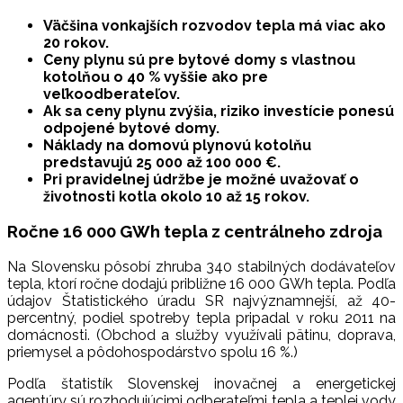
Väčšina vonkajších rozvodov tepla má viac ako
20 rokov.
Ceny plynu sú pre bytové domy s vlastnou
kotolňou o 40 % vyššie ako pre
veľkoodberateľov.
Ak sa ceny plynu zvýšia, riziko investície ponesú
odpojené bytové domy.
Náklady na domovú plynovú kotolňu
predstavujú 25 000 až 100 000 €.
Pri pravidelnej údržbe je možné uvažovať o
životnosti kotla okolo 10 až 15 rokov.
Ročne 16 000 GWh tepla z centrálneho zdroja
Na Slovensku pôsobí zhruba 340 stabilných dodávateľov
tepla, ktorí ročne dodajú približne 16 000 GWh tepla. Podľa
údajov Štatistického úradu SR najvýznamnejší, až 40-
percentný, podiel spotreby tepla pripadal v roku 2011 na
domácnosti. (Obchod a služby využívali pätinu, doprava,
priemysel a pôdohospodárstvo spolu 16 %.)
Podľa štatistík Slovenskej inovačnej a energetickej
agentúry sú rozhodujúcimi odberateľmi tepla a teplej vody