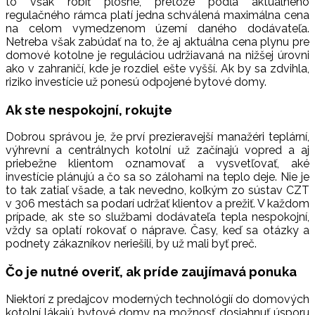
to však robiť plošne, pretože podľa aktuálneho
regulačného rámca platí jedna schválená maximálna cena
na celom vymedzenom území daného dodávateľa.
Netreba však zabúdať na to, že aj aktuálna cena plynu pre
domové kotolne je reguláciou udržiavaná na nižšej úrovni
ako v zahraničí, kde je rozdiel ešte vyšší. Ak by sa zdvihla,
riziko investície už ponesú odpojené bytové domy.
Ak ste nespokojní, rokujte
Dobrou správou je, že prví prezieravejší manažéri teplární,
výhrevní a centrálnych kotolní už začínajú vopred a aj
priebežne klientom oznamovať a vysvetľovať, aké
investície plánujú a čo sa so zálohami na teplo deje. Nie je
to tak zatiaľ všade, a tak nevedno, koľkým zo sústav CZT
v 306 mestách sa podarí udržať klientov a prežiť. V každom
prípade, ak ste so službami dodávateľa tepla nespokojní,
vždy sa oplatí rokovať o náprave. Časy, keď sa otázky a
podnety zákazníkov neriešili, by už mali byť preč.
Čo je nutné overiť, ak príde zaujímavá ponuka
Niektorí z predajcov moderných technológií do domových
kotolní lákajú bytové domy na možnosť dosiahnuť úsporu