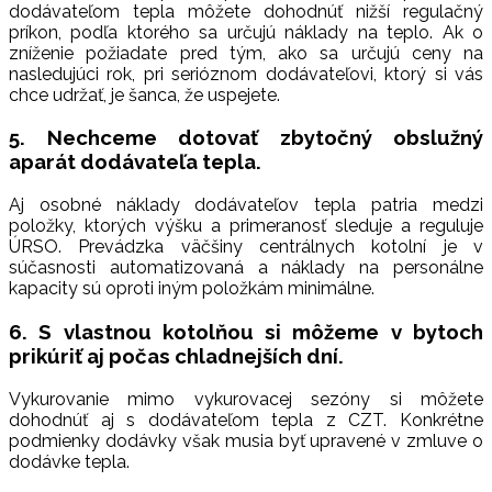
dodávateľom tepla môžete dohodnúť nižší regulačný
príkon, podľa ktorého sa určujú náklady na teplo. Ak o
zníženie požiadate pred tým, ako sa určujú ceny na
nasledujúci rok, pri serióznom dodávateľovi, ktorý si vás
chce udržať, je šanca, že uspejete.
5. Nechceme dotovať zbytočný obslužný
aparát dodávateľa tepla.
Aj osobné náklady dodávateľov tepla patria medzi
položky, ktorých výšku a primeranosť sleduje a reguluje
ÚRSO. Prevádzka väčšiny centrálnych kotolní je v
súčasnosti automatizovaná a náklady na personálne
kapacity sú oproti iným položkám minimálne.
6. S vlastnou kotolňou si môžeme v bytoch
prikúriť aj počas chladnejších dní.
Vykurovanie mimo vykurovacej sezóny si môžete
dohodnúť aj s dodávateľom tepla z CZT. Konkrétne
podmienky dodávky však musia byť upravené v zmluve o
dodávke tepla.