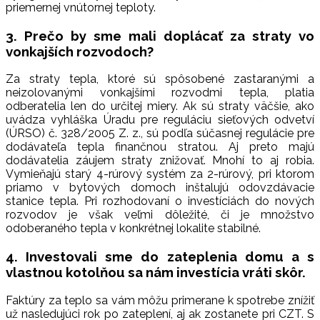
priemernej vnútornej teploty.
3. Prečo by sme mali doplácať za straty vo
vonkajších rozvodoch?
Za straty tepla, ktoré sú spôsobené zastaranými a
neizolovanými vonkajšími rozvodmi tepla, platia
odberatelia len do určitej miery. Ak sú straty väčšie, ako
uvádza vyhláška Úradu pre reguláciu sieťových odvetví
(ÚRSO) č. 328/2005 Z. z., sú podľa súčasnej regulácie pre
dodávateľa tepla finančnou stratou. Aj preto majú
dodávatelia záujem straty znižovať. Mnohí to aj robia.
Vymieňajú starý 4-rúrový systém za 2-rúrový, pri ktorom
priamo v bytových domoch inštalujú odovzdávacie
stanice tepla. Pri rozhodovaní o investíciách do nových
rozvodov je však veľmi dôležité, či je množstvo
odoberaného tepla v konkrétnej lokalite stabilné.
4. Investovali sme do zateplenia domu a s
vlastnou kotolňou sa nám investícia vráti skôr.
Faktúry za teplo sa vám môžu primerane k spotrebe znížiť
už nasledujúci rok po zateplení, aj ak zostanete pri CZT. S