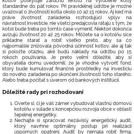
kotlov poskytuje záručnú lehotu na vyrobené kotly
štandardne do päť rokov. Pri pravidelnej údržbe je možné
uvažovať o životnosti kotla okolo 10 až 15 rokov. Aj keď má
práve životnosť zariadenia rozhodujúci vplyv na
návratnosť investície, nie všetci predajcovia rátajú s tým, že
kotol bude treba po tomto čase vymeniť. Niektorí dokonca
avizujú životnosť 20 až 25 rokov. Môžete sa o kotolňu síce
príkladne starať a robiť všetko preto, aby sa čo
najpomalšie znižovala pôvodná účinnosť kotlov, ale aj tak
si položte otázku, aké budú náklady na údržbu po 15
rokoch používania. Je preto veľmi dôležité, aby si
obyvatelia domu uvedomili, že je vhodné vytvoriť fond,
ktorý bude kumulovať finančné prostriedky na investíciu
do nového zariadenia po skončení životnosti toho starého.
Alebo treba počítať s úverom od bankových inštitúcií.
Dôležité rady pri rozhodovaní
Overte si, či je váš zámer vybudovať vlastnú domovú
kotolňu v súlade s koncepciou rozvoja obce v oblasti
tepelnej energetiky.
Nechajte si spracovať nezávislý energetický audit,
ktorý navrhne optimálny postup pri realizácii
úsporných opatrení. Audit by nemala robiť firma,