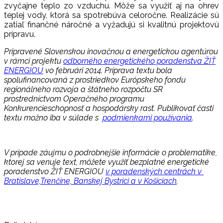
zvyčajne teplo zo vzduchu. Môže sa využiť aj na ohrev
teplej vody, ktorá sa spotrebúva celoročne. Realizácie sú
zatiaľ finančné náročné a vyžadujú si kvalitnú projektovú
prípravu.
Pripravené Slovenskou inovačnou a energetickou agentúrou
v rámci projektu
odborného energetického poradenstva ŽIŤ
ENERGIOU
vo februári 2014. Príprava textu bola
spolufinancovaná z prostriedkov Európskeho fondu
regionálneho rozvoja a štátneho rozpočtu SR
prostredníctvom Operačného programu
Konkurencieschopnosť a hospodársky rast. Publikovať časti
textu možno iba v súlade s
podmienkami používania
.
V prípade záujmu o podrobnejšie informácie o problematike,
ktorej sa venuje text, môžete využiť bezplatné energetické
poradenstvo ŽIŤ ENERGIOU
v poradenských centrách v
Bratislave,Trenčíne, Banskej Bystrici a v Košiciach
.