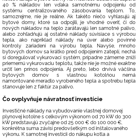
40 % nákladov len vďaka samotnému odpojeniu od
systému centralizovaného zásobovania teplom. To,
samozrejme, nie je reálne. Ak takéto niečo vyhlasujú aj
bytové domy, ktoré sa odpojili, je vhodné overiť, či do
nových nákladov na teplo zarátavajú len samotné palivo,
alebo zohľadňujú aj ostatné náklady súvisiace s výrobou
tepla, ako napríklad náklady na úver alebo povinné
kontroly zariadení na výrobu tepla. Navyše, mnoho
bytových domov sa krátko pred odpojením zateplí, nechá
si doregulovať vykurovací systém, prípadne zámerne zníži
priemernú vykurovaciu teplotu, takže nie je možné exaktne
určiť len prínos odpojenia. Aj preto, lebo drvivá väčšina
bytových domov s vlastnou kotolňou nemá
namontované meradlo vyrobeného tepla a spotrebu tepla
stanovuje len z faktúr za palivo.
Čo ovplyvňuje návratnosť investície
Investičné náklady na vybudovanie vlastnej domovej
plynovej kotolne s celkovým výkonom od 70 kW do 300
kW predstavujú zvyčajne od 25 000 € do 100 000 €,
konkrétna suma závisí predovšetkým od inštalovaného
výkonu. K samotnej investícii do nákupu kotla a