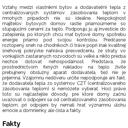
Vzťahy medzi vlastníkmi bytov a dodávateľmi tepla z
centralizovaných systémov zásobovania teplom v
mnohých prípadoch nie sú ideálne. Nespokojnosť
majiteľov bytových domov rastie priamoúmerne so
stúpajúcimi cenami za teplo. Podporujú ju aj investície do
zateplenia, po ktorých chcú mať bytové domy spotrebu
energie priamo pod svojou kontrolou. Predčasne
roztopený sneh na chodníkoch či tráve popri inak kvalitnej
snehovej pokrývke nahráva presvedčeniu, že straty vo
vonkajších zastaraných rozvodoch sú veľké a nikto predsa
nechce dotovať nehospodárnosť. Predstava, že
prostredníctvom fixných nákladov na teplo živíte
prebujnený obslužný aparát dodávateľa, tiež nie je
príjemná. Vzájomnú nedôveru určite nepodporuje ani fakt,
že dodávateľa tepla zo systémov CZT (centralizovaného
zásobovania teplom) si nemôžete vyberať. Hoci práve
toto sú najčastejšie dôvody, pre ktoré domy začnú
uvažovať o odpojení sa od centralizovaného zásobovania
teplom, pri odpojení by nemali hrať významnú úlohu
emócie a domnienky, ale čísla a fakty.
Fakty