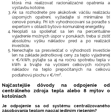
ktorá má realizovať racionalizačné opatrenia a
výstavbu kotolne.
Ak sa rozhodnete pre akúkoľvek väčšiu realizáciu
úsporných opatrení, vyžiadajte si minimálne tri
cenové ponuky. Pri ich vyhodnocovaní sa poraďte s
expertom v oblasti bytovo-komunálnej energetiky.
Neoplatí sa spoliehať sa len na percentuálne
vyjadrenie možných úspor v ponukách, treba si zistiť
absolútnu výšku nákladov pred a po realizácii
investície.
Nenechajte sa presviedčať o výhodnosti investície
len na základe jednotkovej ceny za teplo vyjadrenej
v €/kWh, pýtajte sa aj na ročnú spotrebu tepla v
kWh a trvajte na vyčíslení celkových ročných
nákladov na teplo prepočítaných na celkovú
2
podlahovú plochu v €/m
.
Najčastejšie dôvody na odpojenie od
centrálneho zdroja tepla alebo 8 mýtov o
kotolniach
Je odpojenie sa od systému centralizovaného
zásobovania teplom naozaj jediným riešením?