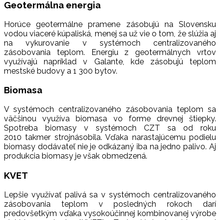
Geotermálna energia
Horúce geotermálne pramene zásobujú na Slovensku
vodou viaceré kúpaliská, menej sa už vie o tom, že slúžia aj
na vykurovanie v systémoch centralizovaného
zásobovania teplom. Energiu z geotermálnych vrtov
využívajú napríklad v Galante, kde zásobujú teplom
mestské budovy a 1 300 bytov.
Biomasa
V systémoch centralizovaného zásobovania teplom sa
väčšinou využíva biomasa vo forme drevnej štiepky.
Spotreba biomasy v systémoch CZT sa od roku
2010 takmer strojnásobila. Vďaka narastajúcemu podielu
biomasy dodávateľ nie je odkázaný iba na jedno palivo. Aj
produkcia biomasy je však obmedzená.
KVET
Lepšie využívať palivá sa v systémoch centralizovaného
zásobovania teplom v posledných rokoch darí
predovšetkým vďaka vysokoúčinnej kombinovanej výrobe