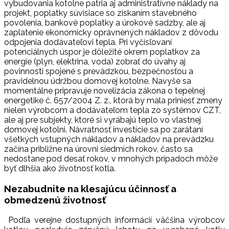
vybudovania kotolne patria aj administratívne náklady na
projekt, poplatky súvisiace so získaním stavebného
povolenia, bankové poplatky a úrokové sadzby, ale aj
zaplatenie ekonomicky oprávnených nákladov z dôvodu
odpojenia dodávateľovi tepla. Pri vyčísľovaní
potenciálnych úspor je dôležité okrem poplatkov za
energie (plyn, elektrina, voda) zobrať do úvahy aj
povinnosti spojené s prevádzkou, bezpečnosťou a
pravidelnou údržbou domovej kotolne. Navyše sa
momentálne pripravuje novelizácia zákona o tepelnej
energetike č. 657/2004 Z. z., ktorá by mala priniesť zmeny
nielen výrobcom a dodávateľom tepla zo systémov CZT,
ale aj pre subjekty, ktoré si vyrábajú teplo vo vlastnej
domovej kotolni. Návratnosť investície sa po zarátaní
všetkých vstupných nákladov a nákladov na prevádzku
začína približne na úrovni siedmich rokov, často sa
nedostane pod desať rokov, v mnohých prípadoch môže
byť dlhšia ako životnosť kotla.
Nezabudnite na klesajúcu účinnosť a
obmedzenú životnosť
Podľa verejne dostupných informácií väčšina výrobcov