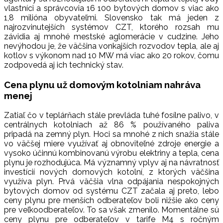
vlastníci a správcovia 16 100 bytových domov s viac ako
1,8 milióna obyvateľmi. Slovensko tak má jeden z
najrozvinutejších systémov CZT, ktorého rozsah mu
závidia aj mnohé mestské aglomerácie v cudzine. Jeho
nevýhodou je, že väčšina vonkajších rozvodov tepla, ale aj
kotlov s výkonom nad 10 MW má viac ako 20 rokov, čomu
zodpovedá aj ich technický stav.
Cena plynu už domovým kotolniam nahráva
menej
Zatiaľ čo v teplárňach stále prevláda tuhé fosílne palivo, v
centrálnych kotolniach až 86 % používaného paliva
pripadá na zemný plyn. Hoci sa mnohé z nich snažia stále
vo väčšej miere využívať aj obnoviteľné zdroje energie a
vysoko účinnú kombinovanú výrobu elektriny a tepla, cena
plynu je rozhodujúca. Má významný vplyv aj na návratnosť
investícií nových domových kotolní, z ktorých väčšina
využíva plyn. Prvá väčšia vlna odpájania nespokojných
bytových domov od systému CZT začala aj preto, lebo
ceny plynu pre menších odberateľov boli nižšie ako ceny
pre veľkoodberateľov. To sa však zmenilo. Momentálne sú
ceny plynu pre odberateľov v tarife M4 s ročným