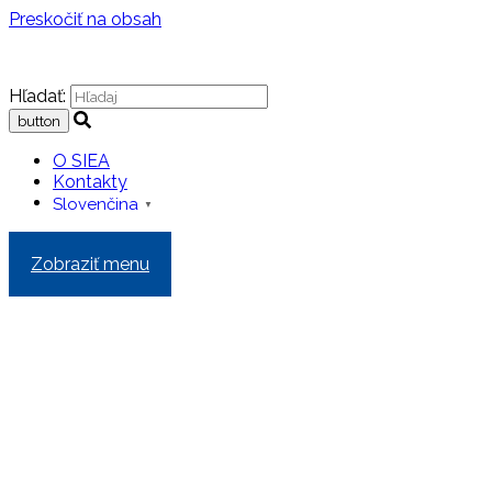
Preskočiť na obsah
Hľadať:
O SIEA
Kontakty
Slovenčina
▼
Zobraziť menu