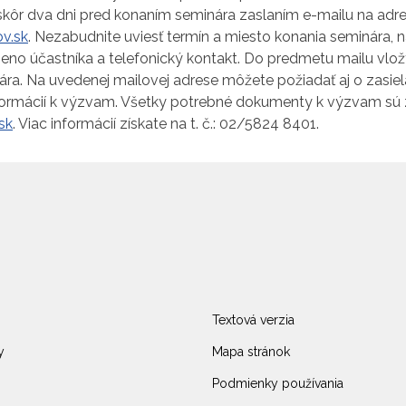
eskôr dva dni pred konaním seminára zaslaním e-mailu na adr
v.sk
. Nezabudnite uviesť termín a miesto konania seminára, 
meno účastníka a telefonický kontakt. Do predmetu mailu vlo
ra. Na uvedenej mailovej adrese môžete požiadať aj o zasiel
formácií k výzvam. Všetky potrebné dokumenty k výzvam sú 
sk
. Viac informácií získate na t. č.: 02/5824 8401.
Textová verzia
y
Mapa stránok
Podmienky používania