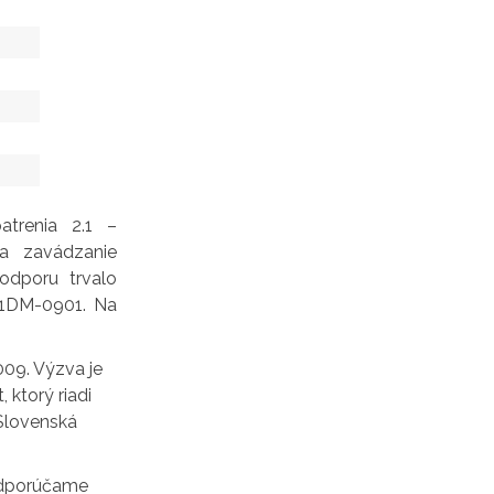
atrenia 2.1 –
 a zavádzanie
odporu trvalo
21DM-0901. Na
009. Výzva je
ktorý riadi
Slovenská
odporúčame