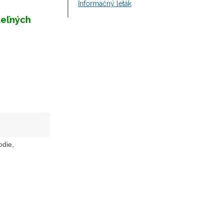
Informačný leták
teľných
odie,