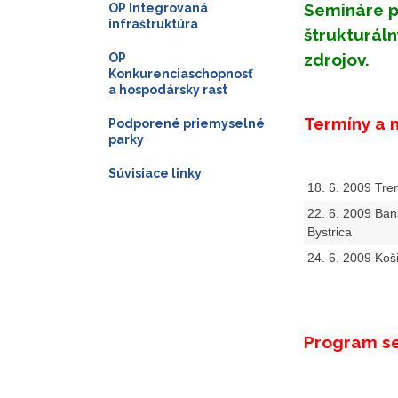
Semináre pr
OP Integrovaná
infraštruktúra
štrukturáln
zdrojov.
OP
Konkurenciaschopnosť
a hospodársky rast
Termíny a 
Podporené priemyselné
parky
Súvisiace linky
18. 6. 2009 Tre
22. 6. 2009 Ba
Bystrica
24. 6. 2009 Koš
Program s