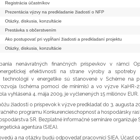
Registrácia účastníkov
Prezentácia výzvy na predkladanie žiadostí o NFP
Otázky, diskusia, konzultácie
Prestávka s občerstvením
Ako postupovať pri vypĺňaní žiadosti a predkladaní projektu
Otázky, diskusia, konzultácie
pania nenávratných finančných príspevkov v rámci Op
nergetickej efektívnosti na strane výroby a spotreby
h technológií v energetike sú stanovené v Schéme na p
 rozvoja (schéma pomoci de minimis) a vo výzve KaHR-
ola vyhlásená 4. mája 2009, je vyčlenených 15 miliónov EUR.
ôžu žiadosti o príspevok k výzve predkladať do 3. augusta 2
ačného programu Konkurencieschopnosť a hospodársky rast, 
hospodárstva SR. Bezplatné informačné semináre organizuje 
rgetická agentúra (SIEA).
ovedú a na otázky budú odpovedať pracovníci SIEA. Účasť 