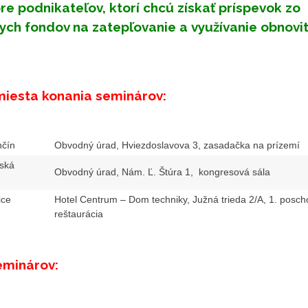
e podnikateľov, ktorí chcú získať príspevok zo
ych fondov na zatepľovanie a využívanie obnovi
miesta konania seminárov:
nčín
Obvodný úrad, Hviezdoslavova 3, zasadačka na prízemí
nská
Obvodný úrad, Nám. Ľ. Štúra 1, kongresová sála
ice
Hotel Centrum – Dom techniky, Južná trieda 2/A, 1. posch
reštaurácia
eminárov: