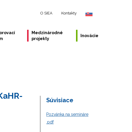
O SIEA
Kontakty
orovací
Medzinárodné
Inovácie
ém
projekty
 KaHR-
Súvisiace
Pozvánka na semináre
.pdf