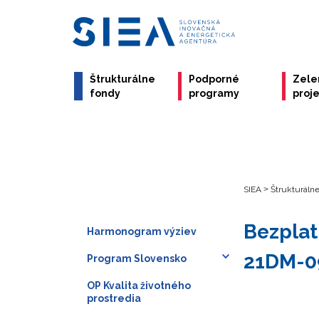
Štrukturálne
Podporné
Zele
fondy
programy
proj
SIEA
>
Štrukturáln
Bezplat
Harmonogram výziev
21DM-0
Program Slovensko
OP Kvalita životného
prostredia