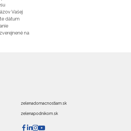
esu
názov Vašej
žte dátum
anie
zverejnené na
zelenadomacnostiam.sk
zelenapodnikom.sk