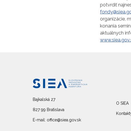
potvrdiť najn
fondy@siea.go
organizácie, 
konania seminá
aktuálnych in
www.siea.gov.
Bajkalská 27
O SIEA
827 99 Bratislava
Kontakt
E-mail: office@siea.gov.sk