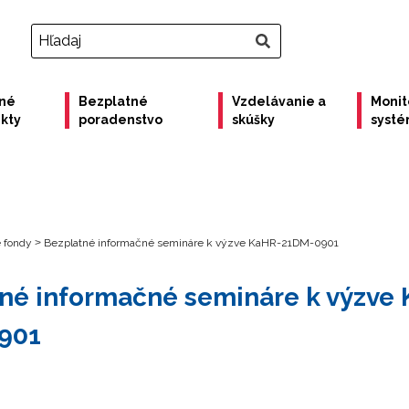
né
Bezplatné
Vzdelávanie a
Monit
ekty
poradenstvo
skúšky
syst
e fondy
>
Bezplatné informačné semináre k výzve KaHR-21DM-0901
né informačné semináre k výzve
901