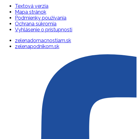
Textová verzia
Mapa stránok
Podmienky používania
Ochrana súkromia
Vyhlásenie o prístupnosti
zelenadomacnostiam.sk
zelenapodnikom.sk