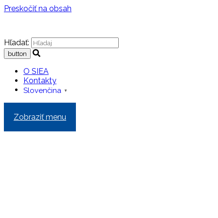
Preskočiť na obsah
Hľadať:
O SIEA
Kontakty
Slovenčina
▼
Zobraziť menu