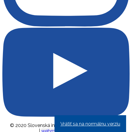
Vrátiť sa na normálnu verziu
© 2020 Slovenská inovačná a energetická agentúra
|
webmaster@siea.gov.sk