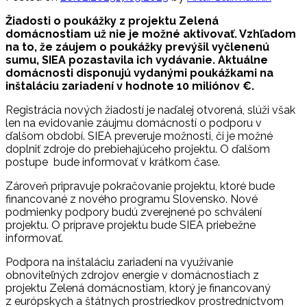
Žiadosti o poukážky z projektu Zelená
domácnostiam už nie je možné aktivovať. Vzhľadom
na to, že záujem o poukážky prevýšil vyčlenenú
sumu, SIEA pozastavila ich vydávanie. Aktuálne
domácnosti disponujú vydanými poukážkami na
inštaláciu zariadení v hodnote 10 miliónov €.
Registrácia nových žiadostí je naďalej otvorená, slúži však
len na evidovanie záujmu domácností o podporu v
ďalšom období. SIEA preveruje možnosti, či je možné
doplniť zdroje do prebiehajúceho projektu. O ďalšom
postupe bude informovať v krátkom čase.
Zároveň pripravuje pokračovanie projektu, ktoré bude
financované z nového programu Slovensko. Nové
podmienky podpory budú zverejnené po schválení
projektu. O príprave projektu bude SIEA priebežne
informovať.
Podpora na inštaláciu zariadení na využívanie
obnoviteľných zdrojov energie v domácnostiach z
projektu Zelená domácnostiam, ktorý je financovaný
z európskych a štátnych prostriedkov prostredníctvom